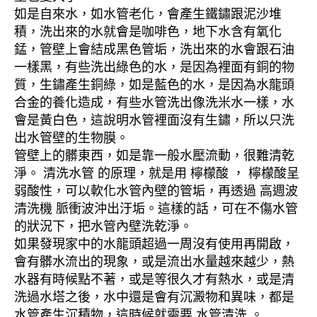
如是自來水，如水管老化，會產生鐵鏽跟泥沙堆
積，洗出來的水就會是咖啡色，地下水含有氧化
錳，管壁上會結成黑色管垢，洗出來的水會跟石油
一樣黑，有些洗出綠色的水，是因為裡面有銅的物
質，生鏽產生銅綠，如是藍色的水，是因為水龍頭
合金的養化造成，有些水管洗出像洗米水一樣，水
會是黃白色，這說明水管裡面沒有生鏽，所以只洗
出水管壁的生物膜。
管壁上的髒東西，如是靠一般水壓流動，很難清乾
淨。 清洗水管 的原理，就是用 檸檬酸 ， 檸檬酸呈
弱酸性，可以軟化水管內壁的管垢，再透過 高週波
清洗機 脈衝波沖出汙垢。這樣的話，可在不傷水管
的狀況下，把水管內壁洗乾淨。
如果發現家中的水龍頭超過一周沒有使用再開啟，
會有髒水流出的現象，或是流出水量越來越少，熱
水器有時候點不著，或是等很久才有熱水，或是清
洗過水塔之後，水中還是會有沉澱物和異味，都是
水管產生沉積物，這時候就需要 水管清洗 。