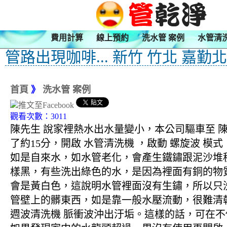
費用計算
線上預約
洗水管 案例
水管清
管路出現咖啡... 新竹 竹北 嘉勤
首頁
》
洗水管 案例
觀看次數：3011
陳先生 說家裡熱水出水量變小，本公司驅車至 陳
了約15分，開啟 水管清洗機 ，啟動 螺旋波
如是自來水，如水管老化，會產生鐵鏽跟泥沙堆
樣黑，有些洗出綠色的水，是因為裡面有銅的物
會是黃白色，這說明水管裡面沒有生鏽，所以只
管壁上的髒東西，如是靠一般水壓流動，很難清乾
週波清洗機 脈衝波沖出汙垢。這樣的話，可在