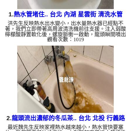
1.
熱水管堵住.. 台北 內湖 星雲街 清洗水管
洪先生反映熱水出水變小，出水量熱水器已經點不
著，我們立即帶著高周波清洗機前往支援。注入弱酸
檸檬酸靜置軟化後，螺旋脈衝一啟動，龍頭瞬間噴出
觀看次數：1019
黃水！顏色越來越深，經過兩小時努力，熱水出水量
終於恢復。 為什麼水管需要定期「大掃除」？ 單靠
水壓帶不走管壁陳年汙垢。不同的水質顏色，反映了
不同的居家隱患： 棕色（鐵鏽）： 管線老化徵兆。
黑色（氧化錳）： 常見於地下水源。 綠色（銅
綠）： 銅合金接頭氧化。 乳白（生物膜）： 細菌黏
液滋生的...
2.
龍頭流出濃郁的冬瓜茶.. 台北 北投 行義路
最近魏先生反映家裡熱水越來越小，熱水管快要塞
水管清洗