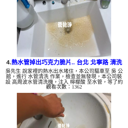
會產生鐵鏽跟泥沙堆積，洗出來的水就會是咖啡色，
地下水含有氧化錳，管壁上會結成黑色管垢，洗出來
的水會跟石油一樣黑，有些洗出綠色的水，是因為裡
面有銅的物質，生鏽產生銅綠，如是藍色的水，是因
為水龍頭合金的養...
4.
熱水管掉出巧克力脆片.. 台北 北寧路 清洗
吳先生 說家裡的熱水出水堵住，本公司驅車至 吳 公
水管
館，進行 水管清洗 作業，檢查並無發現，本公司裝
設 高周波水管清洗機，注入 檸檬酸 至水管，等了約
觀看次數：1362
15分，開啟 水管清洗機 ，啟動 螺旋波 模式，一洗水
管就流出髒水，還掉出一塊塊異物，看起來就像是巧
克力脆片，兩個多小時後，出水變乾淨熱水出水量也
恢復了。 如是自來水，如水管老化，會產生鐵鏽跟
泥沙堆積，洗出來的水就會是咖啡色，地下水含有氧
化錳，管壁上會結成黑色管垢，洗出來的水會跟石油
一樣黑，有些洗出綠色的水，是因為裡面有銅的物
質，生鏽產生銅綠，...