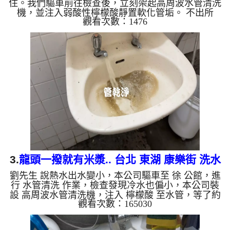
住。我們驅車前往檢查後，立刻架起高周波水管清洗
機，並注入弱酸性檸檬酸靜置軟化管垢。 不出所
觀看次數：1476
料，螺旋波模式一啟動，原本透明的水瞬間變成濃郁
的「冬瓜茶」！這就是長年累積在管壁的泥沙與鐵
鏽。經過兩個多小時的奮戰，水流終於從汙濁轉為清
澈，熱水也恢復了往日的出水量。 為什麼水管需要
定期「大掃除」？ 管壁髒汙靠一般水壓難以清除，
不同的水質也會產生不同的「色彩反應」： 咖啡色
（鐵鏽/泥沙）： 常見於自來水管線老化。 石油黑
（氧...
3.
龍頭一撥就有米漿.. 台北 東湖 康樂街 洗水
劉先生 說熱水出水變小，本公司驅車至 徐 公館，進
管
行 水管清洗 作業，檢查發現冷水也偏小，本公司裝
設 高周波水管清洗機，注入 檸檬酸 至水管，等了約
觀看次數：165030
15分，開啟 水管清洗機 ，啟動 螺旋波 模式，一洗水
管就流出髒水，看起來就像是米漿，兩個多小時後，
冷熱出水量也變大了。 如是自來水，如水管老化，