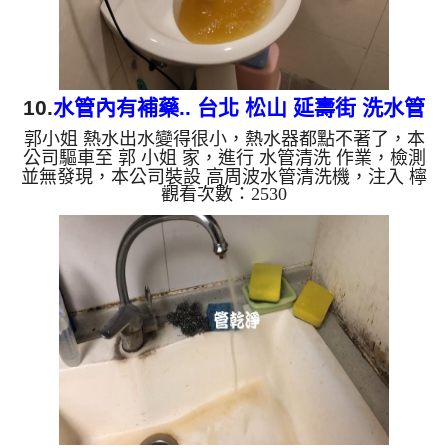
10.
水管內有補藥.. 台北 松山 延壽街 洗水管
郭小姐 熱水出水變得很小，熱水器都點不著了，本
公司驅車至 郭 小姐 家，進行 水管清洗 作業，檢測
並無發現，本公司裝設 高周波水管清洗機，注入 檸
觀看次數：2530
檬酸 至水管，等了約15分，開啟 水管清洗機 ，啟動
螺旋波 模式，一洗水管就流出髒水，源源不絕，看
起來就像是補藥一般，二個多小時後，熱水出水量恢
復正常，熱水器也正常動作了。 如是自來水，如水
管老化，會產生鐵鏽跟泥沙堆積，洗出來的水就會是
咖啡色，地下水含有氧化錳，管壁上會結成黑色管
垢，洗出來的水會跟石油一樣黑，有些洗出綠色的
水，是因為裡面有銅的物...