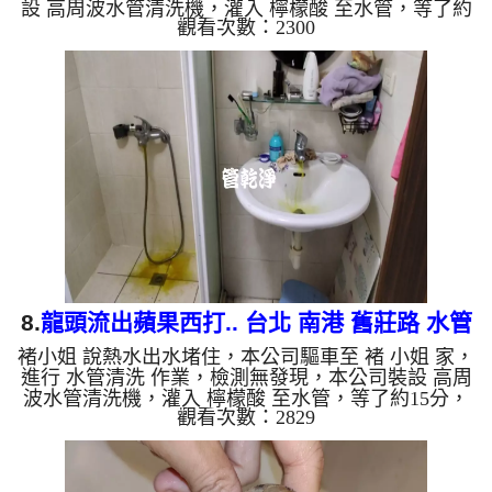
設 高周波水管清洗機，灌入 檸檬酸 至水管，等了約
觀看次數：2300
15分，開啟 水管清洗機 ，啟動 螺旋波 模式，一開始
就流出宗色髒水，源源不絕，兩個多小時後，出水變
乾淨熱水出水量變大了。 如是自來水，如水管老
化，會產生鐵鏽跟泥沙堆積，洗出來的水就會是咖啡
色，地下水含有氧化錳，管壁上會結成黑色管垢，洗
出來的水會跟石油一樣黑，有些洗出綠色的水，是因
為裡面有銅的物質，生鏽產生銅綠，如是藍色的水，
是因為水龍頭合金的養化...
8.
龍頭流出蘋果西打.. 台北 南港 舊莊路 水管
褚小姐 說熱水出水堵住，本公司驅車至 褚 小姐 家，
清洗
進行 水管清洗 作業，檢測無發現，本公司裝設 高周
波水管清洗機，灌入 檸檬酸 至水管，等了約15分，
觀看次數：2829
開啟 水管清洗機 ，啟動 螺旋波 模式，一開始就噴出
鐵鏽水，越洗越髒，突然管路堵住，忽然噴出黃色髒
水，就像是蘋果西打，兩個多小時後，熱水出水量恢
復了。 如是自來水，如水管老化，會產生鐵鏽跟泥