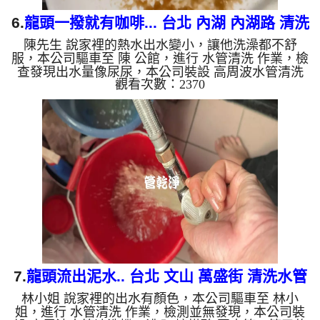
6.
龍頭一撥就有咖啡... 台北 內湖 內湖路 清洗
陳先生 說家裡的熱水出水變小，讓他洗澡都不舒
水管
服，本公司驅車至 陳 公館，進行 水管清洗 作業，檢
查發現出水量像尿尿，本公司裝設 高周波水管清洗
觀看次數：2370
機，注入 檸檬酸 至水管，等了約15分，開啟 水管清
洗機 ，啟動 螺旋波 模式，一洗水管就流出鐵鏽水，
忽然變成鐵灰色，最後變成咖啡色，兩個多小時後，
出水變乾淨熱水出水量也恢復了。 如是自來水，如
水管老化，會產生鐵鏽跟泥沙堆積，洗出來的水就會
是咖啡色，地下水含有氧化錳，管壁上會結成黑色管
垢，洗出來的水會跟石油一樣黑，有些洗出綠色的
水，是因為裡面有銅的物...
7.
龍頭流出泥水.. 台北 文山 萬盛街 清洗水管
林小姐 說家裡的出水有顏色，本公司驅車至 林小
姐，進行 水管清洗 作業，檢測並無發現，本公司裝