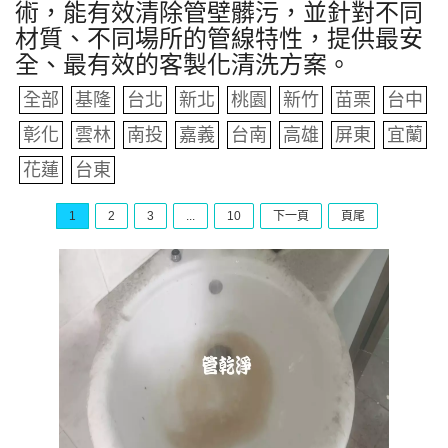
術，能有效清除管壁髒污，並針對不同
材質、不同場所的管線特性，提供最安
全、最有效的客製化清洗方案。
全部
基隆
台北
新北
桃園
新竹
苗栗
台中
彰化
雲林
南投
嘉義
台南
高雄
屏東
宜蘭
花蓮
台東
1
2
3
...
10
下一頁
頁尾