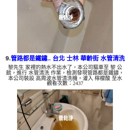
沙堆積，洗出來的水就會是咖啡色，地下水含有氧化
錳，管壁上會結成黑色管垢，洗出來的水會跟石油一
樣黑，有些洗出綠色的水，是因為裡面有銅的物質，
生鏽產生銅綠，...
9.
管路都是鐵鏽.. 台北 士林 華齡街 水管清洗
黎先生 家裡的熱水不出水了，本公司驅車至 黎 公
館，進行 水管清洗 作業，檢測發現管路都是鐵鏽，
本公司裝設 高周波水管清洗機，灌入 檸檬酸 至水
觀看次數：2437
管，等了約15分，開啟 水管清洗機 ，啟動 螺旋波 模
式，剛開始流出咖啡色髒水，越來就越香濃，兩個多
小時後，熱水出水量恢復正常了。 如是自來水，如
水管老化，會產生鐵鏽跟泥沙堆積，洗出來的水就會
是咖啡色，地下水含有氧化錳，管壁上會結成黑色管
垢，洗出來的水會跟石油一樣黑，有些洗出綠色的
水，是因為裡面有銅的物質，生鏽產生銅綠，如是藍
色的水，是因為水龍頭合...