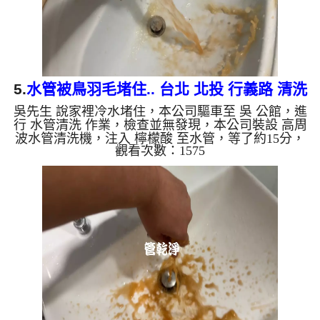
5.
水管被鳥羽毛堵住.. 台北 北投 行義路 清洗
吳先生 說家裡冷水堵住，本公司驅車至 吳 公館，進
水管
行 水管清洗 作業，檢查並無發現，本公司裝設 高周
波水管清洗機，注入 檸檬酸 至水管，等了約15分，
觀看次數：1575
開啟 水管清洗機 ，啟動 螺旋波 模式，一洗水管就流
出髒水，突然噴出異物，一看居然是鳥羽毛，羽毛源
源不絕，兩個多小時後，出水變乾淨出水量也恢復
了。 如是自來水，如水管老化，會產生鐵鏽跟泥沙
堆積，洗出來的水就會是咖啡色，地下水含有氧化
錳，管壁上會結成黑色管垢，洗出來的水會跟石油一
樣黑，有些洗出綠色的水，是因為裡面有銅的物質，
生鏽產生銅綠，如是藍...