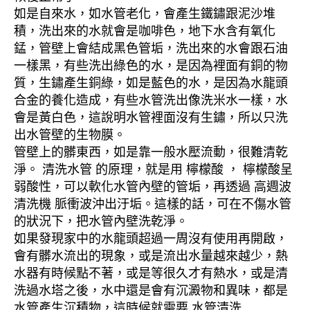
如是自來水，如水管老化，會產生鐵鏽跟泥沙堆
積，洗出來的水就會是咖啡色，地下水含有氧化
錳，管壁上會結成黑色管垢，洗出來的水會跟石油
一樣黑，有些洗出綠色的水，是因為裡面有銅的物
質，生鏽產生銅綠，如是藍色的水，是因為水龍頭
合金的養化造成，有些水管洗出像洗米水一樣，水
會是黃白色，這說明水管裡面沒有生鏽，所以只洗
出水管壁的生物膜。
管壁上的髒東西，如是靠一般水壓流動，很難清乾
淨。 清洗水管 的原理，就是用 檸檬酸 ， 檸檬酸呈
弱酸性，可以軟化水管內壁的管垢，再透過 高週波
清洗機 脈衝波沖出汙垢。這樣的話，可在不傷水管
的狀況下，把水管內壁洗乾淨。
如果發現家中的水龍頭超過一周沒有使用再開啟，
會有髒水流出的現象，或是流出水量越來越少，熱
水器有時候點不著，或是等很久才有熱水，或是清
洗過水塔之後，水中還是會有沉澱物和異味，都是
水管產生沉積物，這時候就需要 水管清洗