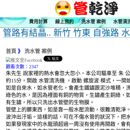
費用計算
線上預約
洗水管 案例
水管清
管路有結晶.. 新竹 竹東 自強路 
首頁
》
洗水管 案例
觀看次數：2347
朱先生 說家裡的熱水會忽大忽小，本公司驅車至 朱 
約15分，開啟 水管清洗機 ，啟動 螺旋波 模式，
如是自來水，如水管老化，會產生鐵鏽跟泥沙堆積，
綠色的水，是因為裡面有銅的物質，生鏽產生銅綠，
有生鏽，所以只洗出水管壁的生物膜。
管壁上的髒東西，如是靠一般水壓流動，很難清乾淨。 
波沖出汙垢。這樣的話，可在不傷水管的狀況下，把
如果發現家中的水龍頭超過一周沒有使用再開啟，會