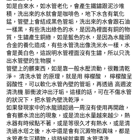
如是自來水，如水管老化，會產生鐵鏽跟泥沙堆
積，洗出來的水就會是咖啡色，地下水含有氧化
錳，管壁上會結成黑色管垢，洗出來的水會跟石油
一樣黑，有些洗出綠色的水，是因為裡面有銅的物
質，生鏽產生銅綠，如是藍色的水，是因為水龍頭
合金的養化造成，有些水管洗出像洗米水一樣，水
會是黃白色，這說明水管裡面沒有生鏽，所以只洗
出水管壁的生物膜。
管壁上的髒東西，如是靠一般水壓流動，很難清乾
淨。 清洗水管 的原理，就是用 檸檬酸 ， 檸檬酸呈
弱酸性，可以軟化水管內壁的管垢，再透過 高週波
清洗機 脈衝波沖出汙垢。這樣的話，可在不傷水管
的狀況下，把水管內壁洗乾淨。
如果發現家中的水龍頭超過一周沒有使用再開啟，
會有髒水流出的現象，或是流出水量越來越少，熱
水器有時候點不著，或是等很久才有熱水，或是清
洗過水塔之後，水中還是會有沉澱物和異味，都是
水管產生沉積物，這時候就需要 水管清洗