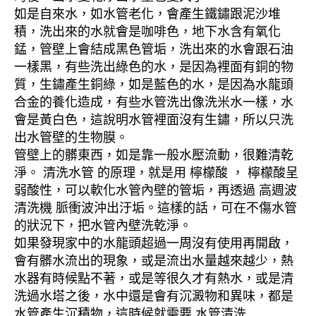
如是自來水，如水管老化，會產生鐵鏽跟泥沙堆
積，洗出來的水就會是咖啡色，地下水含有氧化
錳，管壁上會結成黑色管垢，洗出來的水會跟石油
一樣黑，有些洗出綠色的水，是因為裡面有銅的物
質，生鏽產生銅綠，如是藍色的水，是因為水龍頭
合金的養化造成，有些水管洗出像洗米水一樣，水
會是黃白色，這說明水管裡面沒有生鏽，所以只洗
出水管壁的生物膜。
管壁上的髒東西，如是靠一般水壓流動，很難清乾
淨。 清洗水管 的原理，就是用 檸檬酸 ， 檸檬酸呈
弱酸性，可以軟化水管內壁的管垢，再透過 高週波
清洗機 脈衝波沖出汙垢。這樣的話，可在不傷水管
的狀況下，把水管內壁洗乾淨。
如果發現家中的水龍頭超過一周沒有使用再開啟，
會有髒水流出的現象，或是流出水量越來越少，熱
水器有時候點不著，或是等很久才有熱水，或是清
洗過水塔之後，水中還是會有沉澱物和異味，都是
水管產生沉積物，這時候就需要 水管清洗