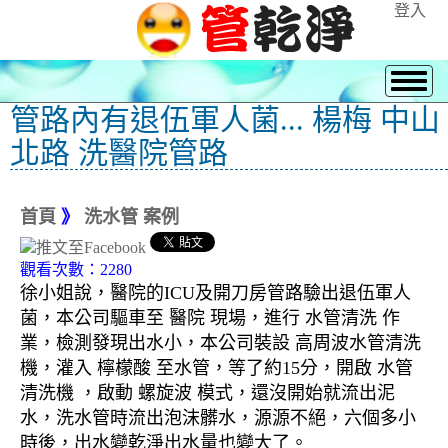
登入
管路內有退伍軍人菌... 楊梅 中山
北路 洗醫院管路
首頁
》
洗水管 案例
觀看次數：2280
徐小姐說，醫院的ICU及開刀房管路驗出退伍軍人
菌，本公司驅車至 醫院 現場，進行 水管清洗 作
業，檢測發現出水小，本公司裝設 高周波水管清洗
機，灌入 檸檬酸 至水管，等了約15分，開啟 水管
清洗機 ，啟動 螺旋波 模式，還沒開始就流出泥
水，洗水管時流出泡沫髒水，源源不絕，六個多小
時後，出水變乾淨出水量也變大了。