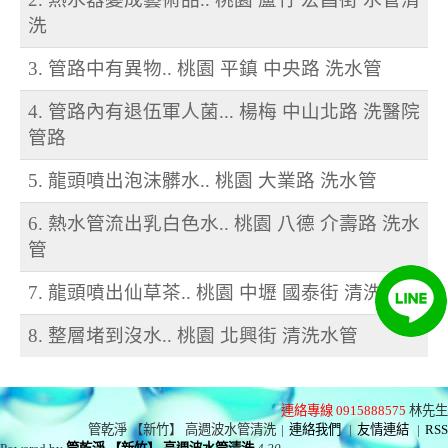
洗
3. 管路中有異物.. 桃園 平鎮 中央路 洗水管
4. 管路內有退伍軍人菌... 楊梅 中山北路 洗醫院
管路
5. 龍頭噴出泡沫髒水.. 桃園 大業路 洗水管
6. 熱水管流出乳白色水.. 桃園 八德 介壽路 洗水
管
7. 龍頭噴出仙草茶.. 桃園 中壢 國泰街 清洗水管
8. 整層堵到沒水.. 桃園 北興街 清洗水管
連絡專線 0915888575
林先生
管乾淨 【新竹】 高週波水管清洗
|
連絡我們
|
友情連結
|
RSS