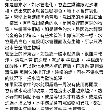
如是自來水，如水管老化，會產生鐵鏽跟泥沙堆
積，洗出來的水就會是咖啡色，地下水含有氧化
錳，管壁上會結成黑色管垢，洗出來的水會跟石油
一樣黑，有些洗出綠色的水，是因為裡面有銅的物
質，生鏽產生銅綠，如是藍色的水，是因為水龍頭
合金的養化造成，有些水管洗出像洗米水一樣，水
會是黃白色，這說明水管裡面沒有生鏽，所以只洗
出水管壁的生物膜。
管壁上的髒東西，如是靠一般水壓流動，很難清乾
淨。 清洗水管 的原理，就是用 檸檬酸 ， 檸檬酸呈
弱酸性，可以軟化水管內壁的管垢，再透過 高週波
清洗機 脈衝波沖出汙垢。這樣的話，可在不傷水管
的狀況下，把水管內壁洗乾淨。
如果發現家中的水龍頭超過一周沒有使用再開啟，
會有髒水流出的現象，或是流出水量越來越少，熱
水器有時候點不著，或是等很久才有熱水，或是清
洗過水塔之後，水中還是會有沉澱物和異味，都是
水管產生沉積物，這時候就需要 水管清洗