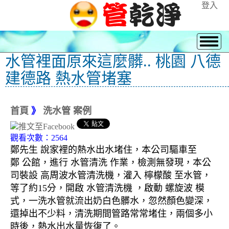
登入
水管裡面原來這麼髒.. 桃園 八德
建德路 熱水管堵塞
首頁
》
洗水管 案例
觀看次數：2564
鄭先生 說家裡的熱水出水堵住，本公司驅車至
鄭 公館，進行 水管清洗 作業，檢測無發現，本公
司裝設 高周波水管清洗機，灌入 檸檬酸 至水管，
等了約15分，開啟 水管清洗機 ，啟動 螺旋波 模
式，一洗水管就流出奶白色髒水，忽然顏色變深，
還掉出不少料，清洗期間管路常常堵住，兩個多小
時後，熱水出水量恢復了。