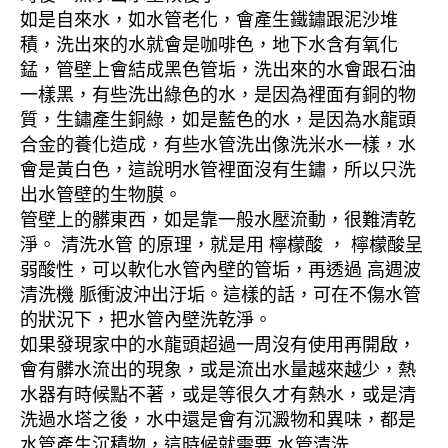
如是自來水，如水管老化，會產生鐵鏽跟泥沙堆
積，洗出來的水就會是咖啡色，地下水含有氧化
錳，管壁上會結成黑色管垢，洗出來的水會跟石油
一樣黑，有些洗出綠色的水，是因為裡面有銅的物
質，生鏽產生銅綠，如是藍色的水，是因為水龍頭
合金的養化造成，有些水管洗出像洗米水一樣，水
會是黃白色，這說明水管裡面沒有生鏽，所以只洗
出水管壁的生物膜。
管壁上的髒東西，如是靠一般水壓流動，很難清乾
淨。 清洗水管 的原理，就是用 檸檬酸 ， 檸檬酸呈
弱酸性，可以軟化水管內壁的管垢，再透過 高週波
清洗機 脈衝波沖出汙垢。這樣的話，可在不傷水管
的狀況下，把水管內壁洗乾淨。
如果發現家中的水龍頭超過一周沒有使用再開啟，
會有髒水流出的現象，或是流出水量越來越少，熱
水器有時候點不著，或是等很久才有熱水，或是清
洗過水塔之後，水中還是會有沉澱物和異味，都是
水管產生沉積物，這時候就需要 水管清洗