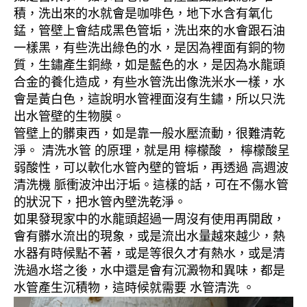
積，洗出來的水就會是咖啡色，地下水含有氧化
錳，管壁上會結成黑色管垢，洗出來的水會跟石油
一樣黑，有些洗出綠色的水，是因為裡面有銅的物
質，生鏽產生銅綠，如是藍色的水，是因為水龍頭
合金的養化造成，有些水管洗出像洗米水一樣，水
會是黃白色，這說明水管裡面沒有生鏽，所以只洗
出水管壁的生物膜。
管壁上的髒東西，如是靠一般水壓流動，很難清乾
淨。 清洗水管 的原理，就是用 檸檬酸 ， 檸檬酸呈
弱酸性，可以軟化水管內壁的管垢，再透過 高週波
清洗機 脈衝波沖出汙垢。這樣的話，可在不傷水管
的狀況下，把水管內壁洗乾淨。
如果發現家中的水龍頭超過一周沒有使用再開啟，
會有髒水流出的現象，或是流出水量越來越少，熱
水器有時候點不著，或是等很久才有熱水，或是清
洗過水塔之後，水中還是會有沉澱物和異味，都是
水管產生沉積物，這時候就需要 水管清洗 。