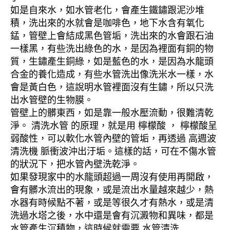
如是自來水，如水管老化，會產生鐵鏽跟泥沙堆
積，洗出來的水就會是咖啡色，地下水含有氧化
錳，管壁上會結成黑色管垢，洗出來的水會跟石油
一樣黑，有些洗出綠色的水，是因為裡面有銅的物
質，生鏽產生銅綠，如是藍色的水，是因為水龍頭
合金的養化造成，有些水管洗出像洗米水一樣，水
會是黃白色，這說明水管裡面沒有生鏽，所以只洗
出水管壁的生物膜。
管壁上的髒東西，如是靠一般水壓流動，很難清乾
淨。 清洗水管 的原理，就是用 檸檬酸 ， 檸檬酸呈
弱酸性，可以軟化水管內壁的管垢，再透過 高週波
清洗機 脈衝波沖出汙垢。這樣的話，可在不傷水管
的狀況下，把水管內壁洗乾淨。
如果發現家中的水龍頭超過一周沒有使用再開啟，
會有髒水流出的現象，或是流出水量越來越少，熱
水器有時候點不著，或是等很久才有熱水，或是清
洗過水塔之後，水中還是會有沉澱物和異味，都是
水管產生沉積物，這時候就需要 水管清洗