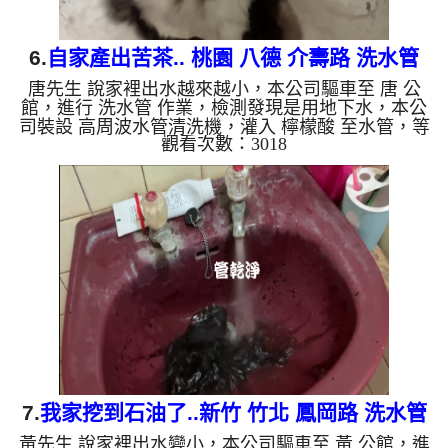
6.
自家產出苦茶.. 桃園 八德 介壽路 洗水管
唐先生 說家裡出水越來越小，本公司驅車至 唐 公
館，進行 洗水管 作業，檢測發現是用地下水，本公
司裝設 高周波水管清洗機，灌入 檸檬酸 至水管，等
觀看次數：3018
了約15分，開啟 水管清洗機 ，啟動 螺旋波 模式，一
洗就流出黑水，看起來像是苦茶，四個多小時後，出
水量恢復正常了。 如是自來水，如水管老化，會產
生鐵鏽跟泥沙堆積，洗出來的水就會是咖啡色，地下
水含有氧化錳，管壁上會結成黑色管垢，洗出來的水
會跟石油一樣黑，有些洗出綠色的水，是因為裡面有
銅的物質，生鏽產生銅綠，如是藍色的水，是因為水
龍頭合金的養化造成...
7.
我家挖到石油了..新竹 竹北 鳳岡路 洗水管
黃先生 說家裡出水變小，本公司驅車至 黃 公館，進