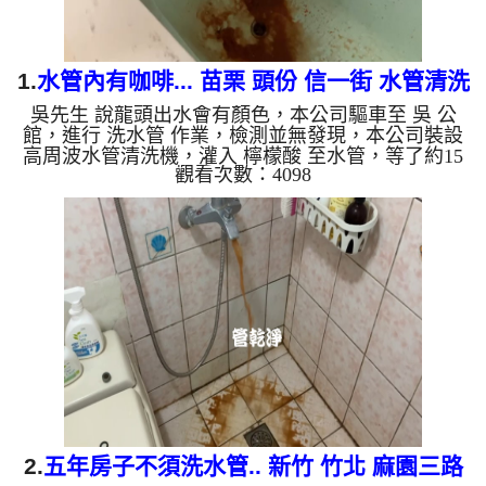
1.
水管內有咖啡... 苗栗 頭份 信一街 水管清洗
吳先生 說龍頭出水會有顏色，本公司驅車至 吳 公
館，進行 洗水管 作業，檢測並無發現，本公司裝設
高周波水管清洗機，灌入 檸檬酸 至水管，等了約15
觀看次數：4098
分，開啟 水管清洗機 ，啟動 螺旋波 模式，一洗就流
出髒水，突然變成棕色，跟咖啡一樣，二個多小時
後，出水變乾淨出水量變大了。 如是自來水，如水
管老化，會產生鐵鏽跟泥沙堆積，洗出來的水就會是
咖啡色，地下水含有氧化錳，管壁上會結成黑色管
垢，洗出來的水會跟石油一樣黑，有些洗出綠色的
水，是因為裡面有銅的物質，生鏽產生銅綠，如是藍
色的水，是因為水龍頭合金...
2.
五年房子不須洗水管.. 新竹 竹北 麻園三路