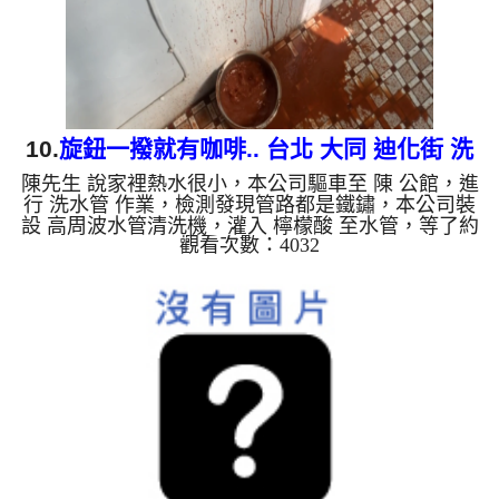
金的養化造成，有些水管...
10.
旋鈕一撥就有咖啡.. 台北 大同 迪化街 洗
陳先生 說家裡熱水很小，本公司驅車至 陳 公館，進
水管
行 洗水管 作業，檢測發現管路都是鐵鏽，本公司裝
設 高周波水管清洗機，灌入 檸檬酸 至水管，等了約
觀看次數：4032
15分，開啟 水管清洗機 ，啟動 螺旋波 模式，一洗就
流出髒水，突然變成咖啡，二個多小時後，出水量恢
復了。 如是自來水，如水管老化，會產生鐵鏽跟泥
沙堆積，洗出來的水就會是咖啡色，地下水含有氧化
錳，管壁上會結成黑色管垢，洗出來的水會跟石油一
樣黑，有些洗出綠色的水，是因為裡面有銅的物質，
生鏽產生銅綠，如是藍色的水，是因為水龍頭合金的
養化造成，有些水...