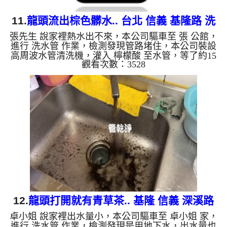
11.
龍頭流出棕色髒水.. 台北 信義 基隆路 洗
張先生 說家裡熱水出不來，本公司驅車至 張 公館，
水管
進行 洗水管 作業，檢測發現管路堵住，本公司裝設
高周波水管清洗機，灌入 檸檬酸 至水管，等了約15
觀看次數：3528
分，開啟 水管清洗機 ，啟動 螺旋波 模式，一洗就流
出棕灰髒水，二個多小時後，出水量恢復了。 如是
自來水，如水管老化，會產生鐵鏽跟泥沙堆積，洗出
來的水就會是咖啡色，地下水含有氧化錳，管壁上會
結成黑色管垢，洗出來的水會跟石油一樣黑，有些洗
出綠色的水，是因為裡面有銅的物質，生鏽產生銅
綠，如是藍色的水，是因為水龍頭合金的養化造成，
有些水管洗出像洗米...
12.
龍頭打開就有青草茶.. 基隆 信義 深溪路
卓小姐 說家裡出水量小，本公司驅車至 卓小姐 家，
洗水管
進行 洗水管 作業，檢測發現是用地下水，出水量也