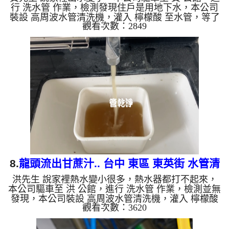
行 洗水管 作業，檢測發現住戶是用地下水，本公司
裝設 高周波水管清洗機，灌入 檸檬酸 至水管，等了
觀看次數：2849
約15分，開啟 水管清洗機 ，啟動 螺旋波 模式，一洗
就流出黑水，看起來像是石油，四個多小時後，出水
量恢復正常了。 如是自來水，如水管老化，會產生
鐵鏽跟泥沙堆積，洗出來的水就會是咖啡色，地下水
含有氧化錳，管壁上會結成黑色管垢，洗出來的水會
跟石油一樣黑，有些洗出綠色的水，是因為裡面有銅
的物質，生鏽產生銅綠，如是藍色的水，是因為水龍
頭合金的養化造成...
8.
龍頭流出甘蔗汁.. 台中 東區 東英街 水管清
洪先生 說家裡熱水變小很多，熱水器都打不起來，
洗
本公司驅車至 洪 公館，進行 洗水管 作業，檢測並無
發現，本公司裝設 高周波水管清洗機，灌入 檸檬酸
觀看次數：3620
至水管，等了約15分，開啟 水管清洗機 ，啟動 螺旋
波 模式，一洗就流出甘蔗汁，顏色越來越深，二個
多小時後，熱水出水量恢復了。 如是自來水，如水