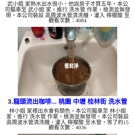
武小姐 家熱水出水很小，他說房子才買五年，本公
清洗水管
司驅車至 武小姐 家，進行 洗水管 作業，檢測並無發
現，本公司裝設 高周波水管清洗機，灌入 檸檬酸 至
觀看次數：4084
水管，等了約15分，開啟 水管清洗機 ，啟動 螺旋
波 模式，一洗就流出黃色髒水，突然變成棕綠色，
二個多小時後，熱水出水量恢復了。 如是自來水，
如水管老化，會產生鐵鏽跟泥沙堆積，洗出來的水就
會是咖啡色，地下水含有氧化錳，管壁上會結成黑色
管垢，洗出來的水會跟石油一樣黑，有些洗出綠色的
水，是因為裡面有銅的物質，生鏽產生銅綠，如是藍
色的水，是因為水龍頭...
3.
龍頭流出咖啡... 桃園 中壢 桂林街 洗水管
林小姐 家裡出水會有顏色，本公司驅車至 林小姐
家，進行 洗水管 作業，檢測並無發現，本公司裝設
高周波水管清洗機，灌入 檸檬酸 至水管，等了約15
觀看次數：4036
分，開啟 水管清洗機 ，啟動 螺旋波 模式，一洗就流
出黃色髒水，突然變成咖啡色，二個多小時後，出水