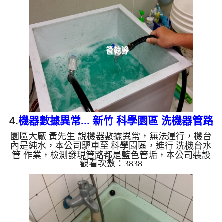
乾淨出水量也變大了。 如是自來水，如水管老化，
會產生鐵鏽跟泥沙堆積，洗出來的水就會是咖啡色，
地下水含有氧化錳，管壁上會結成黑色管垢，洗出來
的水會跟石油一樣黑，有些洗出綠色的水，是因為裡
面有銅的物質，生鏽產生銅綠，如是藍色的水，是因
為水龍頭合金的養化...
4.
機器數據異常... 新竹 科學園區 洗機器管路
園區大廠 黃先生 說機器數據異常，無法運行，機台
內是純水，本公司驅車至 科學園區，進行 洗機台水
管 作業，檢測發現管路都是藍色管垢，本公司裝設
觀看次數：3838
高周波水管清洗機，開啟 水管清洗機 ，啟動 螺旋
波 模式，一洗就流出髒水，突然變成藍色髒水，幾
小時後，機器數據正常了。 如是自來水，如水管老
化，會產生鐵鏽跟泥沙堆積，洗出來的水就會是咖啡
色，地下水含有氧化錳，管壁上會結成黑色管垢，洗
出來的水會跟石油一樣黑，有些洗出綠色的水，是因
為裡面有銅的物質，生鏽產生銅綠，如是藍色的水，