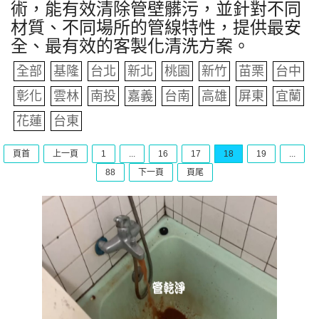
術，能有效清除管壁髒污，並針對不同
材質、不同場所的管線特性，提供最安
全、最有效的客製化清洗方案。
全部
基隆
台北
新北
桃園
新竹
苗栗
台中
彰化
雲林
南投
嘉義
台南
高雄
屏東
宜蘭
花蓮
台東
頁首
上一頁
1
...
16
17
18
19
...
88
下一頁
頁尾