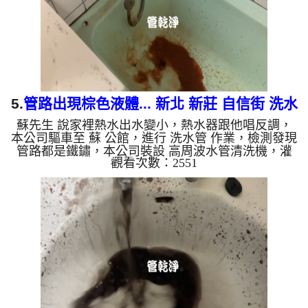
是因為水龍頭合金的養化造成...
5.
管路出現棕色液體... 新北 新莊 自信街 洗水
蘇先生 說家裡熱水出水變小，熱水器跟他唱反調，
管
本公司驅車至 蘇 公館，進行 洗水管 作業，檢測發現
管路都是鐵鏽，本公司裝設 高周波水管清洗機，灌
觀看次數：2551
入 檸檬酸 至水管，等了約15分，開啟 水管清洗機 ，
啟動 螺旋波 模式，一洗就流出棕色鏽水，二個多小
時後，出水量恢復了。 如是自來水，如水管老化，
會產生鐵鏽跟泥沙堆積，洗出來的水就會是咖啡色，
地下水含有氧化錳，管壁上會結成黑色管垢，洗出來
的水會跟石油一樣黑，有些洗出綠色的水，是因為裡
面有銅的物質，生鏽產生銅綠，如是藍色的水，是因
為水龍頭合金的養化...