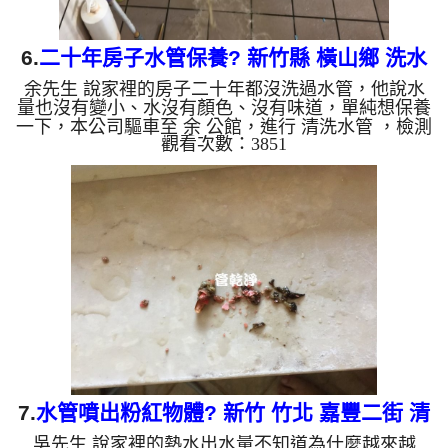
6.
二十年房子水管保養? 新竹縣 橫山鄉 洗水
余先生 說家裡的房子二十年都沒洗過水管，他說水
管
量也沒有變小、水沒有顏色、沒有味道，單純想保養
一下，本公司驅車至 余 公館，進行 清洗水管 ，檢測
觀看次數：3851
時就發現水量有點偏小，本公司架起 高周波水管清
洗機，灌入 檸檬酸水 至管路裡面，等了約15分，開
啟 水管清洗機 ，啟動 螺旋波 模式，一開始沒洗出什
麼，沒多久就洗出黃色髒水，越來越濃，越洗就越
髒，如下圖影片，一個多小時後， 水量變大不少，
余先生能安心用水了!! 如是自來水，如水管老化，會
產生鐵鏽跟泥沙堆積，洗出來的水就會是咖啡色，地
下水含有氧化錳，...
7.
水管噴出粉紅物體? 新竹 竹北 嘉豐二街 清
吳先生 說家裡的熱水出水量不知道為什麼越來越
洗水管