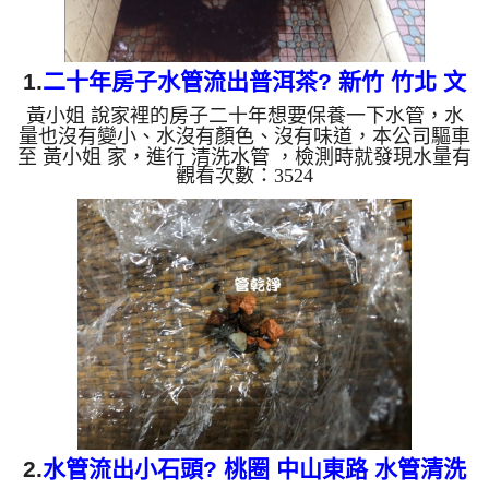
1.
二十年房子水管流出普洱茶? 新竹 竹北 文
黃小姐 說家裡的房子二十年想要保養一下水管，水
昌街 清洗水管
量也沒有變小、水沒有顏色、沒有味道，本公司驅車
至 黃小姐 家，進行 清洗水管 ，檢測時就發現水量有
觀看次數：3524
點偏小，本公司架起 高周波水管清洗機，灌入 檸檬
酸水 至管路裡面，等了約15分，開啟 水管清洗機 ，
啟動 螺旋波 模式，一開始就洗出紅黑色髒水，越來
越濃，越洗就越髒，看起來跟普洱茶一樣，如下圖影
片，兩個多小時後， 水量變大不少，黃小姐能安心
用水了!! 如是自來水，如水管老化，會產生鐵鏽跟泥
沙堆積，洗出來的水就會是咖啡色，地下水含有氧化
錳，管壁上會結...
2.
水管流出小石頭? 桃圈 中山東路 水管清洗