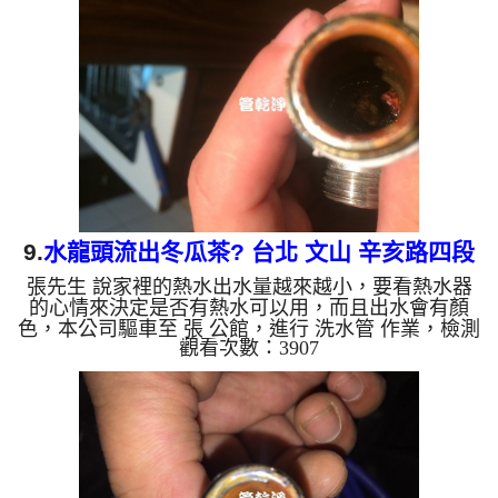
片，一個小時後， 水量變大了，樊小姐可以安心用
水了!! 如是自來水，如水管老化，會產生鐵鏽跟泥沙
堆積，洗出來的水就會是咖啡色，地下水含有氧化
錳，管壁上會結成黑色管垢，洗出來的水會跟石油一
樣黑，有些洗出綠色...
9.
水龍頭流出冬瓜茶? 台北 文山 辛亥路四段
張先生 說家裡的熱水出水量越來越小，要看熱水器
洗水管
的心情來決定是否有熱水可以用，而且出水會有顏
色，本公司驅車至 張 公館，進行 洗水管 作業，檢測
觀看次數：3907
時剛拆下三角凡爾就發現裡面都是鐵鏽，本公司便架
起 高周波水管清洗機，灌入 檸檬酸水 至管路裡面，
等了約15分，開啟 水管清洗機 ，啟動 螺旋波 模式，
一開始就洗出棕色髒水，且狂噴異物，如下圖及影
片，一個小時後， 水量變大了，張先生有熱水可以
用了!! 如是自來水，如水管老化，會產生鐵鏽跟泥沙
堆積，洗出來的水就會是咖啡色，地下水含有氧化