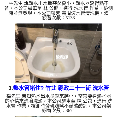
林先生 說熱水出水量突然變小，熱水器變得點不
著，本公司驅車至 林 公館，進行 洗水管 作業，檢測
時並無發現，本公司架起 高周波水管清洗機，灌
觀看次數：5133
入 檸檬酸水 至管路裡面，等了約15分，開啟 水管清
洗機 ，啟動 脈衝波 模式，一開始就噴出黃色髒水，
越來越濃，沒想到突然流出小石頭，如下圖及影片，
一個小時後， 水量恢復正常了，林先生有熱水可以
用了!! 如是自來水，如水管老化，會產生鐵鏽跟泥沙
堆積，洗出來的水就會是咖啡色，地下水含有氧化
錳，管壁上會結成黑色管垢，洗出來的水會跟石油一
樣黑，有些洗出綠色的...
3.
熱水管堵住? 竹北 縣政二十一街 洗水管
楊先生 告知熱水出水量越來越小，常常要看熱水器
的心情來洗臉洗澡，本公司驅車至 楊 公館，進行 洗
水管 作業，檢測時發現濾嘴不滿碳酸鈣，本公司架
觀看次數：3671
起 高周波水管清洗機，灌入 檸檬酸水 至管路裡面，
等了約15分，開啟 水管清洗機 ，啟動 脈衝波 模式，