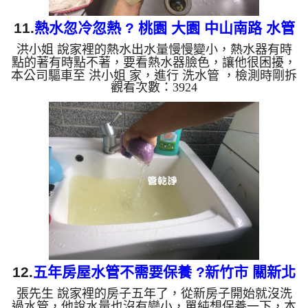
11.
熱水忽冷忽熱 ? 桃園 大園 中山南路 水管
洪小姐 說家裡的熱水出水量慢慢變小，熱水器有時
清洗
點的著有時點不著，要看熱水器臉色，讓他很困擾，
本公司驅車至 洪小姐 家，進行 洗水管 ，檢測時剛拆
觀看次數：3924
下濾嘴就發現異物，本公司便架起 高周波水管清洗
機，灌入 檸檬酸水 至管路裡面，等了約15分，開
啟 水管清洗機 ，啟動 脈衝 模式，一開始沒洗出什
麼，慢慢顏色變成白色，最後水變成黃色，還不斷的
掉出異物，如下圖及影片，一個小時後， 熱水量恢
復正常了，洪小姐再也不用看熱水器臉色了!! 如是自
來水，如水管老化，會產生鐵鏽跟泥沙堆積，洗出來
的水就會是咖啡色，...
12.
五年房屋水管不需要保養 ?新竹市 關新北
張先生 說家裡的房子五年了，從新房子開始就沒洗
路 洗水管
過水管，他說水量也沒有變小，單純想保養一下，本