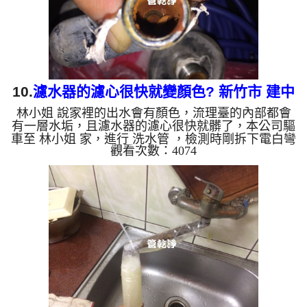
錳，管壁上會結成黑...
10.
濾水器的濾心很快就變顏色? 新竹市 建中
林小姐 說家裡的出水會有顏色，流理臺的內部都會
路 清洗水管
有一層水垢，且濾水器的濾心很快就髒了，本公司驅
車至 林小姐 家，進行 洗水管 ，檢測時剛拆下電白彎
觀看次數：4074
就發現異物，本公司便架起 高周波水管清洗機，灌
入 檸檬酸水 至管路裡面，等了約15分，開啟 水管清
洗機 ，啟動 螺旋波 模式，一開始就洗出灰白色髒
水，還狂噴異物，如下圖及影片，一個小時後， 水
量變大了，林小姐可以安心用水了!! 如是自來水，如
水管老化，會產生鐵鏽跟泥沙堆積，洗出來的水就會
是咖啡色，地下水含有氧化錳，管壁上會結成黑色管
垢，洗出來的水會...