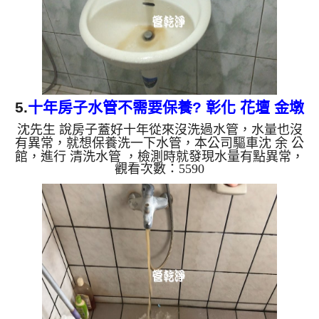
地下水含有氧化錳...
5.
十年房子水管不需要保養? 彰化 花壇 金墩
沈先生 說房子蓋好十年從來沒洗過水管，水量也沒
街 水管清洗
有異常，就想保養洗一下水管，本公司驅車沈 余 公
館，進行 清洗水管 ，檢測時就發現水量有點異常，
觀看次數：5590
本公司架起 高周波水管清洗機，灌入 檸檬酸水 至管
路裡面，等了約15分，開啟 水管清洗機 ，啟動 螺旋
波 模式，一開始就洗出黃色髒水，越來越多，越洗
就越髒，源源不絕，如下圖影片，一個多小時後，
水量比之前大不少，沈先生能安心用水了!! 如是自來
水，如水管老化，會產生鐵鏽跟泥沙堆積，洗出來的
水就會是咖啡色，地下水含有氧化錳，管壁上會結成
黑色管垢，洗出來...