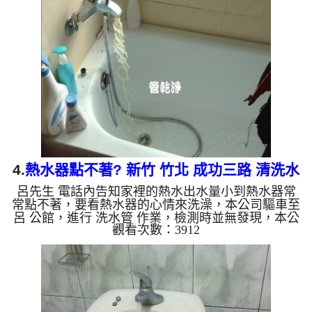
一開始就噴出黃色髒水，越來越多越來越濃，流理臺
還留下一堆異物，如下圖及影片，一個小時後， 水
量恢復正常了，楊先生總算有熱水可以用了!! 如是自
來水，如水管老化，會產生鐵鏽跟泥沙堆積，洗出來
的水就會是咖啡色，地下水含有氧化錳，管壁上會結
成黑色管垢，洗...
4.
熱水器點不著? 新竹 竹北 成功三路 清洗水
呂先生 電話內告知家裡的熱水出水量小到熱水器常
管
常點不著，要看熱水器的心情來洗澡，本公司驅車至
呂 公館，進行 洗水管 作業，檢測時並無發現，本公
觀看次數：3912
司便架起 高周波水管清洗機，灌入 檸檬酸水 至管路
裡面，等了約15分，開啟 水管清洗機 ，啟動 螺旋
波 模式，一開始洗不出什麼，沒多久就噴出黃色髒
水，越來越多越來越濃，流理臺還留下一堆異物，如
下圖及影片，一個小時後， 水量恢復正常了，呂先
生能安心洗個熱水澡了!! 如是自來水，如水管老化，
會產生鐵鏽跟泥沙堆積，洗出來的水就會是咖啡色，