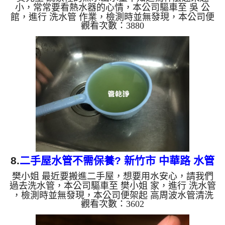
小，常常要看熱水器的心情，本公司驅車至 吳 公
館，進行 洗水管 作業，檢測時並無發現，本公司便
觀看次數：3880
架起 高周波水管清洗機，灌入 檸檬酸水 至管路裡
面，等了約15分，開啟 水管清洗機 ，啟動 螺旋波 模
式，一開始洗不出什麼，一下後噴粉紅色異物，如下
圖及影片，一個小時後， 水量變大了，吳先生有熱
水可以用了!! 如是自來水，如水管老化，會產生鐵鏽
跟泥沙堆積，洗出來的水就會是咖啡色，地下水含有
氧化錳，管壁上會結成黑色管垢，洗出來的水會跟石
油一樣黑，有些洗出綠...
8.
二手屋水管不需保養? 新竹市 中華路 水管
樊小姐 最近要搬進二手屋，想要用水安心，請我們
清洗
過去洗水管，本公司驅車至 樊小姐 家，進行 洗水管
，檢測時並無發現，本公司便架起 高周波水管清洗
觀看次數：3602
機，灌入 檸檬酸水 至管路裡面，等了約15分，開
啟 水管清洗機 ，啟動 螺旋波 模式，一開始沒洗出甚
麼，沒多久狂噴黃色髒水，還噴出異物，如下圖及影