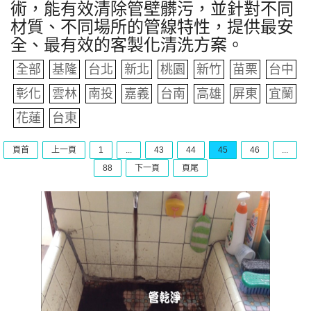
術，能有效清除管壁髒污，並針對不同
材質、不同場所的管線特性，提供最安
全、最有效的客製化清洗方案。
全部
基隆
台北
新北
桃園
新竹
苗栗
台中
彰化
雲林
南投
嘉義
台南
高雄
屏東
宜蘭
花蓮
台東
頁首
上一頁
1
...
43
44
45
46
...
88
下一頁
頁尾