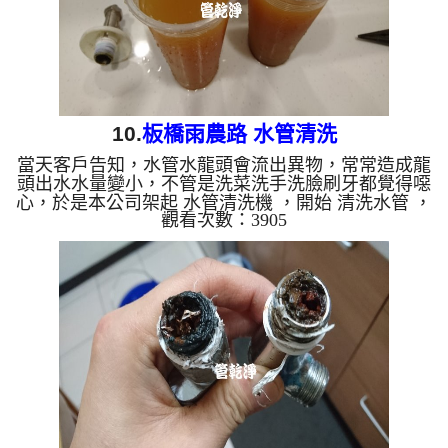
10.
板橋雨農路 水管清洗
當天客戶告知，水管水龍頭會流出異物，常常造成龍
頭出水水量變小，不管是洗菜洗手洗臉刷牙都覺得噁
心，於是本公司架起 水管清洗機 ，開始 清洗水管 ，
觀看次數：3905
洗水管 沒多久管路得髒水就不停冒出，讓人做噁，
水管清洗 約兩小時，終於讓水管正常出水。 清洗水
管 水管清洗 洗水管 熱水管堵塞 熱水忽冷忽熱 ...