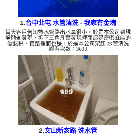
1.
台中北屯 水管清洗 - 我家有金塊
當天客戶告知熱水管路出水量很小，於是本公司到現
場勘查發現，拆下三角凡爾發現裡面都是密密麻麻的
碳酸鈣，管路裡面也是，於是本公司架起 水管清洗
觀看次數：3633
機 ，開始 清洗水管 ， 洗水管 的過程，水管冒出金
光閃閃的小金塊，水桶裡滿是金塊，如下圖，客戶下
了一大跳，讓我以為我們發了(.......)，熱水管路多次
堵塞，本公司使用特別 清洗水管工法 ， 水管清洗 約
二小時，終於讓熱水水管出水正常。 清洗水管 水管
清洗 洗水管 熱水管堵塞 熱水忽冷忽熱 ...
2.
文山新亥路 洗水管