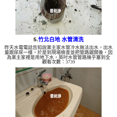
5.
竹北白地 水管清洗
昨天水電電話告知說業主家水管冷水無法出水，出水
量跟尿尿一樣，於是到現場檢查並把管路鋸開後，因
為業主家裡是用地下水，英吋水管管路幾乎塞到全
觀看次數：3739
滿，管路內都是黑色重金屬沉積物，於是本公司架起
水管清洗機 ，開始 清洗水管 ， 洗水管 的過程，水
管冒出香濃的黑泥，業主及水電都覺得誇張，管路數
次堵塞，本公司利用特別清洗水管工法， 水管清洗
約四小時，讓水管管路終於能正常出水。 清洗水管
水管清洗 洗水管 熱水管堵塞 熱水忽冷忽熱 ...