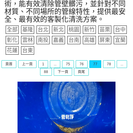
術，能有效清除管壁髒污，並針對不同
材質、不同場所的管線特性，提供最安
全、最有效的客製化清洗方案。
全部
基隆
台北
新北
桃園
新竹
苗栗
台中
彰化
雲林
南投
嘉義
台南
高雄
屏東
宜蘭
花蓮
台東
頁首
上一頁
1
...
75
76
77
78
...
88
下一頁
頁尾