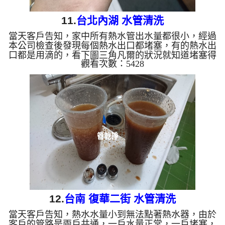
11.
台北內湖 水管清洗
當天客戶告知，家中所有熱水管出水量都很小，經過
本公司檢查後發現每個熱水出口都堵塞，有的熱水出
口都是用滴的，看下圖三角凡爾的狀況就知道堵塞得
觀看次數：5428
多嚴重，管路裡面也是如此，幾乎都快沒有空隙可以
讓水流過了，於是本公司架起 水管清洗機 ，利用特
殊 清洗水管 工法 洗水管 ，沒多久管路就堵塞無法出
水，過程堵塞約6-8次， 水管清洗 約五小時，終於讓
熱水管正常出水。 清洗水管 水管清洗 洗水管 熱水管
堵塞 熱水忽冷忽熱 ...
12.
台南 復華二街 水管清洗
當天客戶告知，熱水水量小到無法點著熱水器，由於
客戶的管路是兩戶共通，一戶水量正常，一戶堵塞，