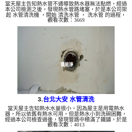
當天屋主告知熱水管不通導致熱水器無法點燃，經過
本公司檢測之後，發現熱水管路堵塞，於是本公司架
起 水管清洗機 ，開始 清洗水管 ， 洗水管 的過程，
觀看次數：3669
水管冒出濃濃的茶色的鏽水，屋主驚覺家中水管有夠
離譜，熱水管路兩次堵塞，本公司使用特別 清洗水
管工法 ， 水管清洗 約二小時，終於讓熱水器能點
燃。 清洗水管 水管清洗 洗水管 熱水管堵塞 熱水忽
冷忽熱 ...
3.
台北大安 水管清洗
當天屋主告知熱水水量很小，因為屋主是用電熱水
器，所以依舊有熱水可用，但是熱水小到洗碗困難，
經過本公司檢查過後，發現管路中積滿了鐵鏽，於是
觀看次數：4013
本公司架起 水管清洗機 ，開始 清洗水管 ， 洗水管
的過程，水管冒出咖啡色的鐵鏽水，屋主看到大呼誇