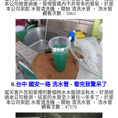
本公司檢查過後，發現管路內不非常多的管垢，於是
本公司架起 水管清洗機 ，開始 清洗水管 ， 洗水管
觀看次數：5063
沒多久水管出口沖出管垢及泥水，混雜著氣泡， 水
管清洗 約兩小時，終於讓熱水管正常出水。 清洗水
管 水管清洗 洗水管 熱水管堵塞 熱水忽冷忽熱 ...
8.
台中 國安一路 洗水管 - 看完我驚呆了
當天客戶告知家裡的數個熱水水龍頭沒有水，於是經
過本公司檢測，這家的水管至少塞住一年多了，於是
本公司架起 水管清洗機 ，開始 清洗水管 ， 洗水管
觀看次數：47570
沒多久管路冒出了藍色生命之水，呼~~，第一次洗到
顏色這麼深的藍水，看到我自己都傻眼了， 水管清
洗 約兩小時，水管水路終於能正常出水。 清洗水管