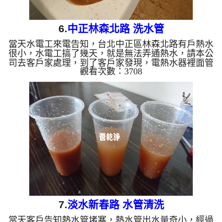
6.
中正林森北路 洗水管
當天水電工來電告知，台北中正區林森北路有戶熱水
很小，水電工搞了幾天，就是無法弄通熱水，請本公
司去客戶家處理，到了客戶家發現，電熱水器裡面管
觀看次數：3708
路超級骯髒，尤其是冷水管進水口，水龍頭打開根本
是泥漿水，於是本公司架起 水管清洗機 ，開始 清洗
水管 ， 洗水管 的過程，冷熱水管都冒出濃濃的泥
漿，讓客戶大呼誇張， 水管清洗 約兩小時，讓水管
水路終於能正常出水。 清洗水管 水管清洗 洗水管
熱水管堵塞 熱水忽冷忽熱 ...
7.
淡水新春路 水管清洗
當天客戶告知熱水管堵塞，熱水管出水量奇小，經過