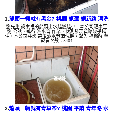
1.
龍頭一轉就有黑金? 桃園 龍潭 龍新路 清洗
劉先生 說家裡的龍頭出水越變越小，本公司驅車至
水管
劉 公館，進行 洗水管 作業，檢測發現管路幾乎堵
住，本公司裝設 高周波水管清洗機，灌入 檸檬酸 至
觀看次數：3404
水管，等了約15分，開啟 水管清洗機 ，啟動 螺旋
波 模式，一開始就洗出黑水，顏色越洗就越深，石
油源源不絕從管路流出，四個多小時後，出水量恢復
正常了。 如是自來水，如水管老化，會產生鐵鏽跟
泥沙堆積，洗出來的水就會是咖啡色，地下水含有氧
化錳，管壁上會結成黑色管垢，洗出來的水會跟石油
一樣黑，有些洗出綠色的水，是因為裡面有銅的物
質，生鏽產生銅綠，如是藍...
2.
龍頭一轉就有青草茶? 桃園 平鎮 青年路 水