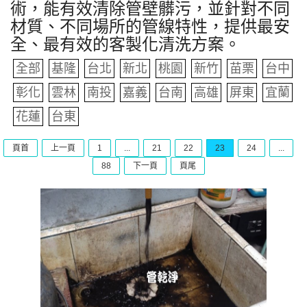
術，能有效清除管壁髒污，並針對不同
材質、不同場所的管線特性，提供最安
全、最有效的客製化清洗方案。
全部
基隆
台北
新北
桃園
新竹
苗栗
台中
彰化
雲林
南投
嘉義
台南
高雄
屏東
宜蘭
花蓮
台東
頁首
上一頁
1
...
21
22
23
24
...
88
下一頁
頁尾