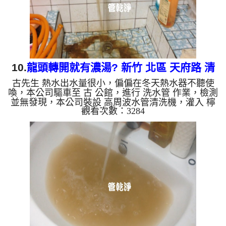
質，生鏽產生銅綠，如是...
10.
龍頭轉開就有濃湯? 新竹 北區 天府路 清
古先生 熱水出水量很小，偏偏在冬天熱水器不聽使
洗水管
喚，本公司驅車至 古 公館，進行 洗水管 作業，檢測
並無發現，本公司裝設 高周波水管清洗機，灌入 檸
觀看次數：3284
檬酸 至水管，等了約15分，開啟 水管清洗機 ，啟動
脈衝波 模式，一開始就洗出泥水，看起來像是濃
湯，顏色越來越深，兩個多小時後，熱水出水量恢復
了。 如是自來水，如水管老化，會產生鐵鏽跟泥沙
堆積，洗出來的水就會是咖啡色，地下水含有氧化
錳，管壁上會結成黑色管垢，洗出來的水會跟石油一
樣黑，有些洗出綠色的水，是因為裡面有銅的物質，
生鏽產生銅綠，如是藍色...