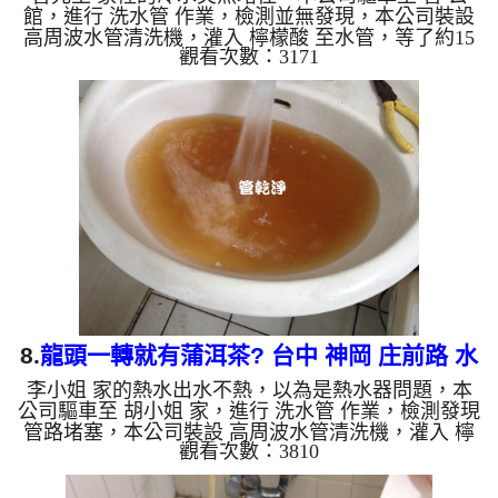
館，進行 洗水管 作業，檢測並無發現，本公司裝設
高周波水管清洗機，灌入 檸檬酸 至水管，等了約15
觀看次數：3171
分，開啟 水管清洗機 ，啟動 螺旋波 模式，一開始就
洗出黃綠色髒水，看起來就像是大補湯，兩個多小時
後，出水量恢復正常。 如是自來水，如水管老化，
會產生鐵鏽跟泥沙堆積，洗出來的水就會是咖啡色，
地下水含有氧化錳，管壁上會結成黑色管垢，洗出來
的水會跟石油一樣黑，有些洗出綠色的水，是因為裡
面有銅的物質，生鏽產生銅綠，如是藍色的水，是因
為水龍頭合金的養化...
8.
龍頭一轉就有蒲洱茶? 台中 神岡 庄前路 水
李小姐 家的熱水出水不熱，以為是熱水器問題，本
管清洗
公司驅車至 胡小姐 家，進行 洗水管 作業，檢測發現
管路堵塞，本公司裝設 高周波水管清洗機，灌入 檸
觀看次數：3810
檬酸 至水管，等了約15分，開啟 水管清洗機 ，啟動
螺旋波 模式，一開始就洗出黃色髒水，顏色越來越
深，看起來就像是蒲洱茶，兩個多小時後，熱水出水