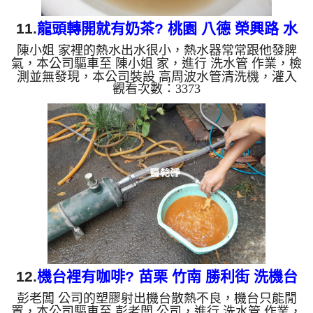
11.
龍頭轉開就有奶茶? 桃園 八德 榮興路 水
陳小姐 家裡的熱水出水很小，熱水器常常跟他發脾
管清洗
氣，本公司驅車至 陳小姐 家，進行 洗水管 作業，檢
測並無發現，本公司裝設 高周波水管清洗機，灌入
觀看次數：3373
檸檬酸 至水管，等了約15分，開啟 水管清洗機 ，啟
動 螺旋波 模式，一開始就洗出髒水，看起來像是無
限暢飲的奶茶，顏色越來越深，兩個多小時後，熱水
出水量恢復正常了。 如是自來水，如水管老化，會
產生鐵鏽跟泥沙堆積，洗出來的水就會是咖啡色，地
下水含有氧化錳，管壁上會結成黑色管垢，洗出來的
水會跟石油一樣黑，有些洗出綠色的水，是因為裡面
有銅的物質，生鏽產...
12.
機台裡有咖啡? 苗栗 竹南 勝利街 洗機台
彭老闆 公司的塑膠射出機台散熱不良，機台只能閒
管路
置，本公司驅車至 彭老闆 公司，進行 洗水管 作業，