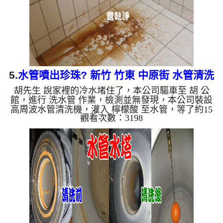
有銅的物質，生鏽產...
5.
水管噴出珍珠? 新竹 竹東 中原街 水管清洗
胡先生 說家裡的冷水堵住了，本公司驅車至 胡 公
館，進行 洗水管 作業，檢測並無發現，本公司裝設
高周波水管清洗機，灌入 檸檬酸 至水管，等了約15
觀看次數：3198
分，開啟 水管清洗機 ，啟動 螺旋波 模式，一開始就
洗出黃色髒水，越洗就越顏色深，突然噴出異物，看
起來就像一顆顆的珍珠，兩個多小時後，熱水出水量
恢復正常。 如是自來水，如水管老化，會產生鐵鏽
跟泥沙堆積，洗出來的水就會是咖啡色，地下水含有
氧化錳，管壁上會結成黑色管垢，洗出來的水會跟石
油一樣黑，有些洗出綠色的水，是因為裡面有銅的物
質，生鏽產生銅綠，...