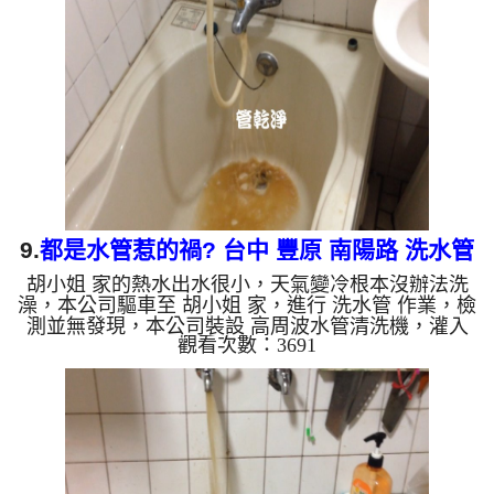
量恢復正常了。 如是自來水，如水管老化，會產生
鐵鏽跟泥沙堆積，洗出來的水就會是咖啡色，地下水
含有氧化錳，管壁上會結成黑色管垢，洗出來的水會
跟石油一樣黑，有些洗出綠色的水，是因為裡面有銅
的物質，生鏽產生銅...
9.
都是水管惹的禍? 台中 豐原 南陽路 洗水管
胡小姐 家的熱水出水很小，天氣變冷根本沒辦法洗
澡，本公司驅車至 胡小姐 家，進行 洗水管 作業，檢
測並無發現，本公司裝設 高周波水管清洗機，灌入
觀看次數：3691
檸檬酸 至水管，等了約15分，開啟 水管清洗機 ，啟
動 螺旋波 模式，一開始就洗出髒水，顏色越來越
深，髒水越來越多，兩個多小時後，熱水出水量恢復
正常了。 如是自來水，如水管老化，會產生鐵鏽跟
泥沙堆積，洗出來的水就會是咖啡色，地下水含有氧
化錳，管壁上會結成黑色管垢，洗出來的水會跟石油
一樣黑，有些洗出綠色的水，是因為裡面有銅的物