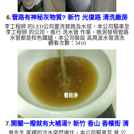
6.
管路有神秘灰物質? 新竹 光復路 清洗廠房
李工程師 的LED公司要洗管路及水塔，本公司驅車至
管路
李工程師 的公司，進行 洗水管 作業，檢測發現管路
水管都是棕色鐵鏽，本公司裝設 高周波水管清洗
觀看次數：3410
機，灌入 檸檬酸 至水管，等了約15分，開啟 水管清
洗機 ，啟動 螺旋波 模式，一開始就洗出一堆灰色物
質，讓LED製程出現瑕疵，八個小時後，管路及水塔
都處理乾淨了。 如是自來水，如水管老化，會產生
鐵鏽跟泥沙堆積，洗出來的水就會是咖啡色，地下水
含有氧化錳，管壁上會結成黑色管垢，洗出來的水會
跟石油一樣黑，有些洗出綠色的水，是因為裡面有銅
的物質，生鏽產...
7.
開關一撥就有大補湯? 新竹 香山 香檳街 清
曾先生 家裡的冷水突然堵住，本公司驅車至 曾 公
洗水管