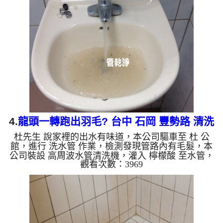
機補給，兩個多小時後，熱水出水量恢復正常了。
如是自來水，如水管老化，會產生鐵鏽跟泥沙堆積，
洗出來的水就會是咖啡色，地下水含有氧化錳，管壁
上會結成黑色管垢，洗出來的水會跟石油一樣黑，有
些洗出綠色的水，是因為裡面有銅的物質，生鏽產生
銅綠，如是藍色的水...
4.
龍頭一轉跑出羽毛? 台中 石岡 豐勢路 清洗
杜先生 說家裡的出水有味道，本公司驅車至 杜 公
水管
館，進行 洗水管 作業，檢測發現管路內有毛髮，本
公司裝設 高周波水管清洗機，灌入 檸檬酸 至水管，
觀看次數：3969
等了約15分，開啟 水管清洗機 ，啟動 螺旋波 模式，
一開始就洗出羽毛，越洗就越誇張，原因是水塔蓋飛
了，鳥掉進水塔淹死了，兩個多小時後，水管水塔洗
乾淨出水沒味道了。 如是自來水，如水管老化，會
產生鐵鏽跟泥沙堆積，洗出來的水就會是咖啡色，地
下水含有氧化錳，管壁上會結成黑色管垢，洗出來的
水會跟石油一樣黑，有些洗出綠色的水，是因為裡面