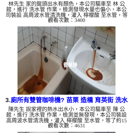
林先生 家的龍頭出水有顏色，本公司驅車至 林 公
管清洗
館，進行 洗水管 作業，檢測發現水量也偏小，本公
司裝設 高周波水管清洗機，灌入 檸檬酸 至水管，等
觀看次數：3400
了約15分，開啟 水管清洗機 ，啟動 螺旋波 模式，一
開始就洗出髒水，越洗就越深，看起來就像青草茶從
龍頭流出，兩個多小時後，出水變乾淨出水量也變大
了。 如是自來水，如水管老化，會產生鐵鏽跟泥沙
堆積，洗出來的水就會是咖啡色，地下水含有氧化
錳，管壁上會結成黑色管垢，洗出來的水會跟石油一
樣黑，有些洗出綠色的水，是因為裡面有銅的物質，
生鏽產生銅綠，如是藍...
3.
廁所有雙管咖啡機? 苗栗 造橋 育英街 洗水
陳先生 說家裡的熱水出水小，本公司驅車至 陳 公
管
館，進行 洗水管 作業，檢測並無發現，本公司裝設
高周波水管清洗機，灌入 檸檬酸 至水管，等了約15
觀看次數：4631
分，開啟 水管清洗機 ，啟動 螺旋波 模式，一開始就
洗出咖啡色髒水，越洗就越誇張，就像是有雙管咖啡