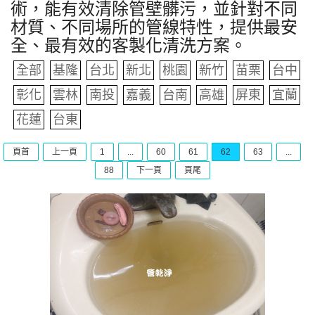
術，能有效清除管壁髒污，並針對不同
材質、不同場所的管線特性，提供最安
全、最有效的客製化清洗方案。
全部
基隆
台北
新北
桃園
新竹
苗栗
台中
彰化
雲林
南投
嘉義
台南
高雄
屏東
宜蘭
花蓮
台東
頁首
上一頁
1
...
60
61
62
63
...
88
下一頁
頁尾