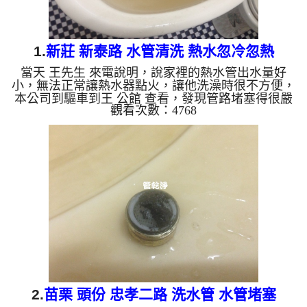
1.
新莊 新泰路 水管清洗 熱水忽冷忽熱
當天 王先生 來電說明，說家裡的熱水管出水量好
小，無法正常讓熱水器點火，讓他洗澡時很不方便，
本公司到驅車到王 公館 查看，發現管路堵塞得很嚴
觀看次數：4768
重，本公司迅速架起 水管清洗機 ，開始 清洗水管 ，
水龍頭狂噴黃水，如下圖及影片，王先生 覺得很不
舒服， 水管清洗 約兩小時後，出水量變大， 王先生
可痛快的洗澡了。 清洗水管, 水管清洗, 洗水管, 熱水
管堵塞, 熱水忽冷忽熱, 洗管路, 清管路 ...
2.
苗栗 頭份 忠孝二路 洗水管 水管堵塞