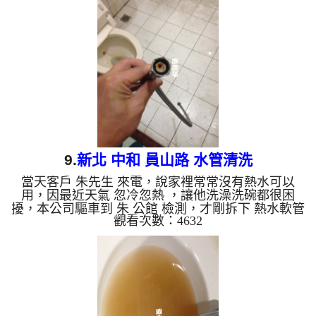
小時後，不在有髒水， 李先生總算能正常用水了。
清洗水管, 水管清洗, 洗水管, 熱水管堵塞, 熱水忽冷忽
熱, 洗管路, 清管路 ...
9.
新北 中和 員山路 水管清洗
當天客戶 朱先生 來電，說家裡常常沒有熱水可以
用，因最近天氣 忽冷忽熱 ，讓他洗澡洗碗都很困
擾，本公司驅車到 朱 公館 檢測，才剛拆下 熱水軟管
觀看次數：4632
，就發現管路裡面結了一層厚厚的碳酸鈣，所以水無
法正常通過，，本公司架起 水管清洗機 ，開始 清洗
水管 ，髒水狂噴，如下圖及影片，朱先生 感覺說不
出話來，清洗水管 過程堵住了好幾次，本公司改以
特殊工法處理， 水管清洗 約兩小時後，出水量變
大， 朱先生總算能正常使用熱水了。 清洗水管, 水管
清洗, 洗水管, 熱水管堵塞, 熱水忽冷忽熱...