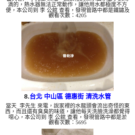
滴的，熱水器無法正常動作，讓他用水都極度不方
便，本公司到 李 公館 查看，發現管路中都是鐵鏽及
觀看次數：4205
異物，本公司架起 水管清洗機 ，開始 清洗水管 ，廢
水狂噴，如下圖及影片，李先生 看傻了眼，，清洗
水管 過程堵住了好幾次，本公司改以特殊工法處
理， 水管清洗 約兩小時後，出水量變大， 李先生終
於有熱水可以用了。 清洗水管, 水管清洗, 洗水管,
熱水管堵塞, 熱水忽冷忽熱, 洗管路, 清管路 ...
8.
台北 中山區 德惠街 清洗水管
當天 李先生 來電，說家裡的水龍頭會流出奇怪的東
西，而且還有臭臭的味道，讓他每天洗臉洗澡都覺得
噁心，本公司到 李 公館 查看，發現管路中都是淤
觀看次數：5695
泥，管路累積太多異物後，便從水龍頭流出了，本公
司架起 水管清洗機 ，開始 清洗水管 ，髒水狂噴，如
下圖及影片，李先生 嚇到叫了一聲， 水管清洗 約兩