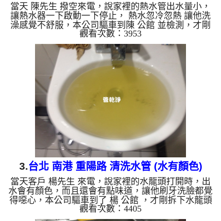
當天 陳先生 撥空來電，說家裡的熱水管出水量小，
讓熱水器一下啟動一下停止， 熱水忽冷忽熱 讓他洗
澡感覺不舒服，本公司驅車到陳 公館 並檢測，才剛
觀看次數：3953
拆下水龍頭濾嘴，就發現裡面有異物，如下圖，本公
司迅速架起 水管清洗機 ，開始 清洗水管 ，水龍頭就
噴出綠水，持續不斷，流理臺內還留有一粒粒異物，
如下圖及影片，陳先生 看了都覺得噁心， 水管清洗
約兩小時後，出水量變大， 陳先生可痛快的洗澡
了。 清洗水管, 水管清洗, 洗水管, 熱水管堵塞, 熱水
忽冷忽熱, 洗管路, 清管路 ...
3.
台北 南港 重陽路 清洗水管 (水有顏色)
當天客戶 楊先生 來電，說家裡的水龍頭打開時，出
水會有顏色，而且還會有點味道，讓他刷牙洗臉都覺
得噁心，本公司驅車到了 楊 公館 ，才剛拆下水龍頭
觀看次數：4405
上的濾嘴，就發現裡面有鐵鏽及其他沉積物，本公司
迅速架起 水管清洗機 ，開始 清洗水管 ，髒水一直從