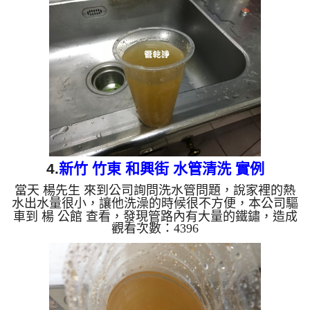
水龍頭流出，地上還留有一塊塊沉積物，如下圖及影
片，楊先生 不時說了OH MY GOD~了數次，髒水內
有很多沉積物， 水管清洗 約兩小時後，出水量變
大， 楊先生可安心的刷牙洗臉了。 清洗水管, 水管清
洗, 洗水管, 熱水管堵塞, 熱水忽冷...
4.
新竹 竹東 和興街 水管清洗 實例
當天 楊先生 來到公司詢問洗水管問題，說家裡的熱
水出水量很小，讓他洗澡的時候很不方便，本公司驅
車到 楊 公館 查看，發現管路內有大量的鐵鏽，造成
觀看次數：4396
管路內部堵塞，讓水不能順利通過，本公司迅速架起
水管清洗機 ，開始 清洗水管 ，髒水一直從水龍頭流
出，如下圖及影片，楊先生 看到大呼怎麼會這麼
髒，髒水流掉後還留有很多沉積物， 水管清洗 約兩
小時後，出水量變大， 楊先生可痛快的洗澡了。 清
洗水管, 水管清洗, 洗水管, 熱水管堵塞, 熱水忽冷忽
熱, 洗管路, 清管路 ...