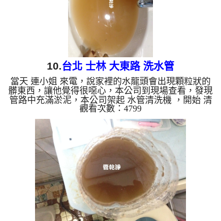
10.
台北 士林 大東路 洗水管
當天 連小姐 來電，說家裡的水龍頭會出現顆粒狀的
髒東西，讓他覺得很噁心，本公司到現場查看，發現
管路中充滿淤泥，本公司架起 水管清洗機 ，開始 清
觀看次數：4799
洗水管 ，泥水從水龍頭狂噴，馬上就掉出一堆髒東
西，像是泡沫紅茶，如下圖及影片，連小姐嚇了一
跳，原來水管裡面這麼髒，每天都用這髒水， 水管
清洗 約兩小時後，出水不在有髒東西， 連小姐能正
常用水了。 清洗水管, 水管清洗, 洗水管, 熱水管堵
塞, 熱水忽冷忽熱, 洗管路, 清管路 ...