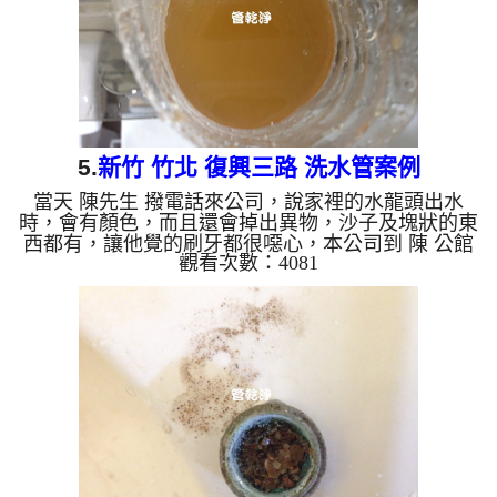
5.
新竹 竹北 復興三路 洗水管案例
當天 陳先生 撥電話來公司，說家裡的水龍頭出水
時，會有顏色，而且還會掉出異物，沙子及塊狀的東
西都有，讓他覺的刷牙都很噁心，本公司到 陳 公館
觀看次數：4081
查看，發現管路中都是泥沙，本公司迅速架起 水管
清洗機 ，開始 清洗水管 ，黃水一直從水龍頭流出，
如下圖及影片，陳先生 也拿起手起來拍照，髒水流
掉後還留有很多沉積物， 水管清洗 約兩小時後，出
水量變大，水也沒看到異物了， 陳先生可正常使用
水了。 清洗水管, 水管清洗, 洗水管, 熱水管堵塞, 熱
水忽冷忽熱, 洗管路, 清管路 ...