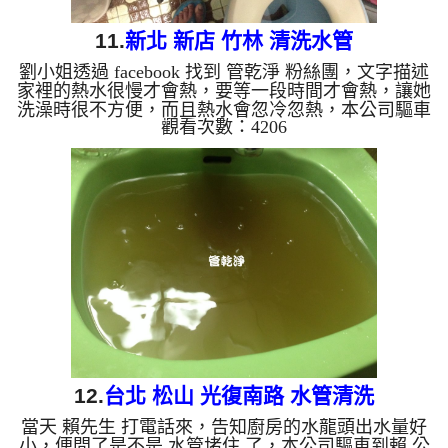
11.
新北 新店 竹林 清洗水管
劉小姐透過 facebook 找到 管乾淨 粉絲團，文字描述
家裡的熱水很慢才會熱，要等一段時間才會熱，讓她
洗澡時很不方便，而且熱水會忽冷忽熱，本公司驅車
觀看次數：4206
到 劉小姐 家裡檢測，發現管路裡面都是泥沙及鐵
鏽，所以水無法正常通過，，本公司架起 水管清洗
機 ，開始 清洗水管 ，鐵鏽水從水龍頭狂噴，馬上就
裝滿一杯黑水，如下圖及影片，劉小姐嚇一跳，水管
怎麼藏了這麼多東西，清洗水管 過程堵住了好幾
次，本公司改以特殊工法處理， 水管清洗 約兩小時
後，出水量變大， 劉小姐能痛快的洗澡了。 清洗...
12.
台北 松山 光復南路 水管清洗
當天 賴先生 打電話來，告知廚房的水龍頭出水量好
小，便問了是不是 水管堵住 了，本公司驅車到賴 公