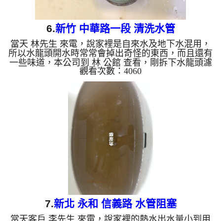
6.
新竹 中華路一段 清洗水管
當天 林先生 來電，說家裡是自來水及地下水混用，
所以水龍頭開水時常常會掉出奇怪的東西，而且還有
一些味道，本公司到 林 公館 查看，剛拆下水龍頭濾
觀看次數：4060
嘴，就發現一堆沉積物，如下圖，本公司迅速架起
水管清洗機 ，開始 清洗水管 ，綠水一直從水龍頭流
出，如下圖及影片，林先生 都不知道怎麼說，，洗
水管 過程堵住了好幾次，本公司改以特殊工法處
理， 水管清洗 約三小時後，出水量變大，水也不在
有異物， 林先生可正常用水了。 清洗水管, 水管清
洗, 洗水管, 熱水管堵塞, 熱水忽冷忽熱, 洗管...
7.
新北 永和 信義路 水管阻塞
當天客戶 李先生 來電，說家裡的熱水出水量小到用