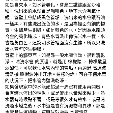
如是自來水，如水管老化，會產生鐵鏽跟泥沙堆
積，洗出來的水就會是咖啡色，地下水含有氧化
錳，管壁上會結成黑色管垢，洗出來的水會跟石油
一樣黑，有些洗出綠色的水，是因為裡面有銅的物
質，生鏽產生銅綠，如是藍色的水，是因為水龍頭
合金的養化造成，有些水管洗出像洗米水一樣，水
會是黃白色，這說明水管裡面沒有生鏽，所以只洗
出水管壁的生物膜。
管壁上的髒東西，如是靠一般水壓流動，很難清乾
淨。 清洗水管 的原理，就是用 檸檬酸 ， 檸檬酸呈
弱酸性，可以軟化水管內壁的管垢，再透過 高週波
清洗機 脈衝波沖出汙垢。這樣的話，可在不傷水管
的狀況下，把水管內壁洗乾淨。
如果發現家中的水龍頭超過一周沒有使用再開啟，
會有髒水流出的現象，或是流出水量越來越少，熱
水器有時候點不著，或是等很久才有熱水，或是清
洗過水塔之後，水中還是會有沉澱物和異味，都是
水管產生沉積物，這時候就需要 水管清洗